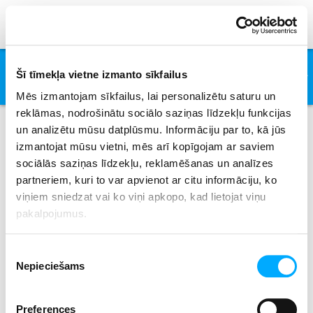
One Sweet Day
Šī tīmekļa vietne izmanto sīkfailus
Boyz II Men & Mariah Carey
Mēs izmantojam sīkfailus, lai personalizētu saturu un
reklāmas, nodrošinātu sociālo saziņas līdzekļu funkcijas
un analizētu mūsu datplūsmu. Informāciju par to, kā jūs
izmantojat mūsu vietni, mēs arī kopīgojam ar saviem
Connection
sociālās saziņas līdzekļu, reklamēšanas un analīzes
partneriem, kuri to var apvienot ar citu informāciju, ko
viņiem sniedzat vai ko viņi apkopo, kad lietojat viņu
pakalpojumus.
Create account
Piekrišanas
Email
Nepieciešams
izvēle
(Email is required )
Preferences
Password