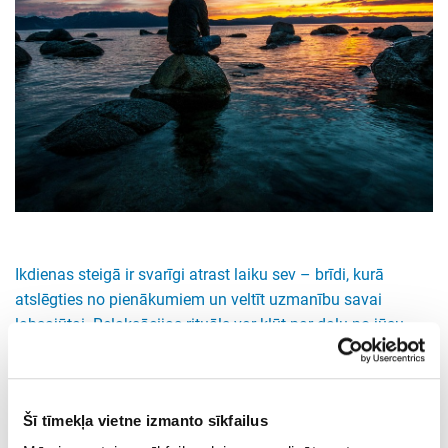
Ikdienas steigā ir svarīgi atrast laiku sev – brīdi, kurā
atslēgties no pienākumiem un veltīt uzmanību savai
labsajūtai. Relaksācijas rituāls var kļūt par daļu no jūsu
ikdienas un palīdzēt mazināt stresu, uzlabot emocionālo
līdzsvaru un pat miega kvalitāti.
Pirmais solis ir atrast piemērotu vidi – vietu, kur jūtaties ērti
Šī tīmekļa vietne izmanto sīkfailus
un netraucēti. Tas var būt īpaši iekārtots stūrītis mājās ar