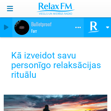
Bulletproof
Farr
Kā izveidot savu
personīgo relaksācijas
rituālu