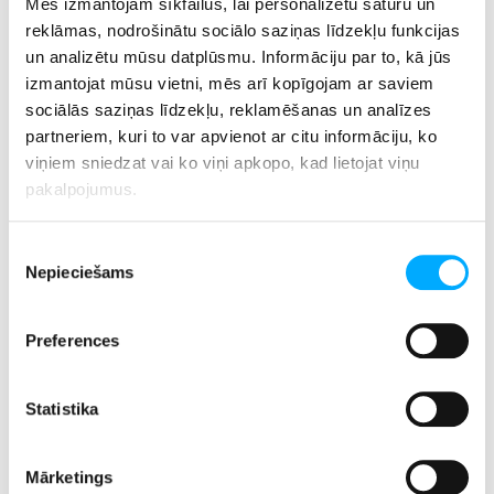
Mēs izmantojam sīkfailus, lai personalizētu saturu un
mīkstiem spilveniem, sveču gaismām un maigu mūziku
reklāmas, nodrošinātu sociālo saziņas līdzekļu funkcijas
fonā. Vēl viens svarīgs aspekts ir laiks – izvēlieties
un analizētu mūsu datplūsmu. Informāciju par to, kā jūs
konkrētu diennakts brīdi, kad varat pilnībā nodoties atpūtai,
izmantojat mūsu vietni, mēs arī kopīgojam ar saviem
piemēram, vakaros pirms miega vai agrā rītā, kad pasaule
sociālās saziņas līdzekļu, reklamēšanas un analīzes
vēl guļ.
partneriem, kuri to var apvienot ar citu informāciju, ko
viņiem sniedzat vai ko viņi apkopo, kad lietojat viņu
Relaksācijas tehnikas var būt dažādas – no dziļas
pakalpojumus.
elpošanas vingrinājumiem līdz aromterapijai ar lavandas
vai citrusu ēteriskajām eļļām. Meditācija, silta tēja un pat
Piekrišanas
vienkārša grāmatas lasīšana var kļūt par daļu no jūsu
Nepieciešams
izvēle
rituāla. Svarīgākais ir atrast to, kas jums sniedz mieru un
palīdz atgūt enerģiju.
Preferences
Ja meklējat dziļāku atslābināšanos, izmēģiniet progresīvo
muskuļu relaksāciju. Šī metode ietver muskuļu
Statistika
sasprindzināšanu un atslābināšanu noteiktā secībā, sākot
no kājām un virzoties augšup līdz galvai. Šis process
Mārketings
palīdz ķermenim un prātam atslābt, novēršot spriedzi un