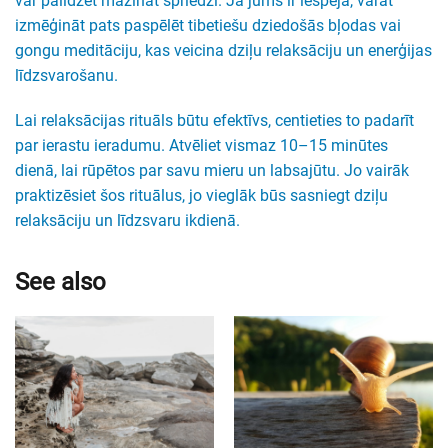
var palīdzēt mazināt spriedzi. Ja jums ir iespēja, varat
izmēģināt pats paspēlēt tibetiešu dziedošās bļodas vai
gongu meditāciju, kas veicina dziļu relaksāciju un enerģijas
līdzsvarošanu.
Lai relaksācijas rituāls būtu efektīvs, centieties to padarīt
par ierastu ieradumu. Atvēliet vismaz 10–15 minūtes
dienā, lai rūpētos par savu mieru un labsajūtu. Jo vairāk
praktizēsiet šos rituālus, jo vieglāk būs sasniegt dziļu
relaksāciju un līdzsvaru ikdienā.
See also