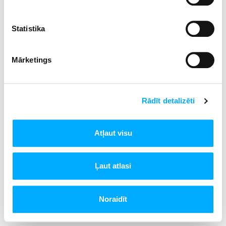
Sīkdatņu Politika
Statistika
Privātuma Politika
Mārketings
Ikmēneša vēstule
Rādīt detalizēti
Atļaut visu
Ļaut atlasi
Noraidīt