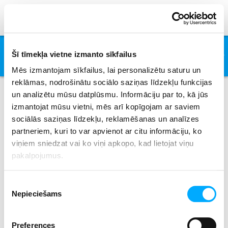
There She Goes
Šī tīmekļa vietne izmanto sīkfailus
Sixpence None The Richer
Mēs izmantojam sīkfailus, lai personalizētu saturu un
reklāmas, nodrošinātu sociālo saziņas līdzekļu funkcijas
un analizētu mūsu datplūsmu. Informāciju par to, kā jūs
izmantojat mūsu vietni, mēs arī kopīgojam ar saviem
Pages
sociālās saziņas līdzekļu, reklamēšanas un analīzes
partneriem, kuri to var apvienot ar citu informāciju, ko
viņiem sniedzat vai ko viņi apkopo, kad lietojat viņu
pakalpojumus.
Ētikas kodekss
Piekrišanas
Nepieciešams
izvēle
Kontakti
Preferences