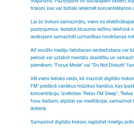
nogurumu. Paziņojumi no sociālajiem tīkliem, e-p
troksni, kas var būtiski ietekmēt koncentrēšanos 
Lai šo troksni samazinātu, viens no efektīvākaji
paziņojumus. Iestatot klusuma režīmu telefonā va
ievērojami samazināt uzmanības novēršanas ris
Arī sociālo mediju lietošanas ierobežošana var būt
periodi var uzlabot mentālo skaidrību un samazin
piemēram, "Focus Mode" vai "Do Not Disturb" fun
Vēl viens lielisks veids, kā mazināt digitālo troks
FM" piedāvā vairākus mūzikas kanālus, kas īpaši 
koncentrāciju. Izvēloties "Relax FM Sleep", "Rela
fonu darbam, atpūtai vai meditācijai, samazinot 
ikdienā.
Samazinot digitālo troksni, iegūstiet mierīgu prāt