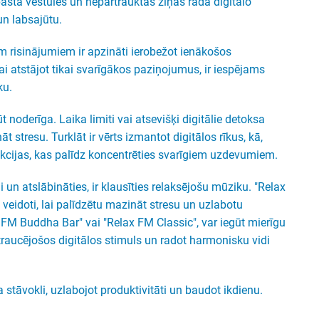
asta vēstules un nepārtrauktas ziņas rada digitālo
un labsajūtu.
em risinājumiem ir apzināti ierobežot ienākošos
i atstājot tikai svarīgākos paziņojumus, ir iespējams
ku.
 noderīga. Laika limiti vai atsevišķi digitālie detoksa
āt stresu.
Turklāt ir vērts izmantot digitālos rīkus, kā,
kcijas, kas palīdz koncentrēties svarīgiem uzdevumiem.
ni un atslābināties, ir klausīties relaksējošu mūziku. "Relax
veidoti, lai palīdzētu mazināt stresu un uzlabotu
x FM Buddha Bar" vai "Relax FM Classic", var iegūt mierīgu
traucējošos digitālos stimuls un radot harmonisku vidi
a stāvokli, uzlabojot produktivitāti un baudot ikdienu.