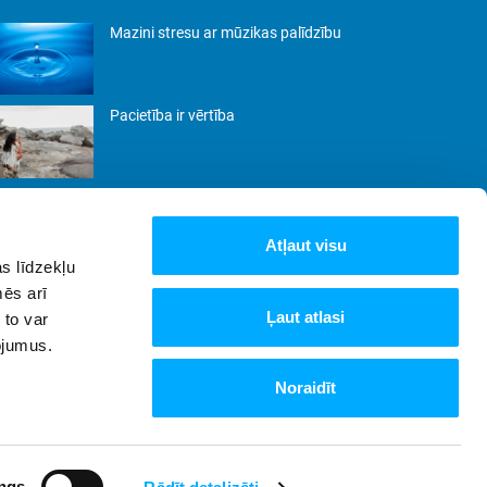
Mazini stresu ar mūzikas palīdzību
Pacietība ir vērtība
Būt. Nevis pierādīt.
Atļaut visu
s līdzekļu
Lēnās dzīves filozofija: kā samazināt
mēs arī
steigu un baudīt katru mirkli
Ļaut atlasi
 to var
pojumus.
Noraidīt
Sīkdatņu Politika
Privātuma Politika
ngs