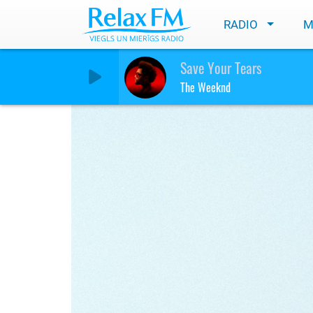
RADIO
M
Kā samazināt ikdien
Save Your Tears
The Weeknd