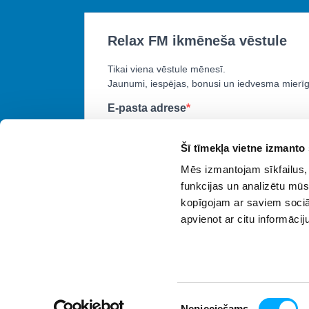
Šī tīmekļa vietne izmanto 
Mēs izmantojam sīkfailus, 
funkcijas un analizētu mūs
kopīgojam ar saviem sociāl
apvienot ar citu informācij
Piekrišanas
Nepieciešams