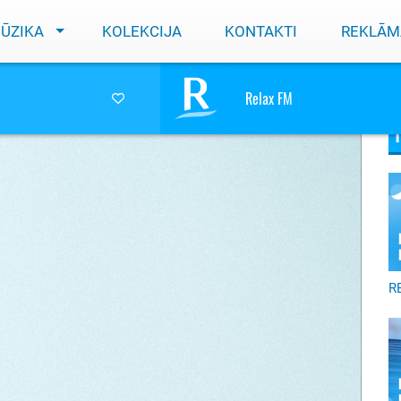
ŪZIKA
KOLEKCIJA
KONTAKTI
REKLĀM
as digitālo troksni
Relax FM
R