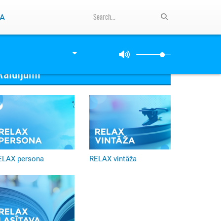
A
Raidījumi
ELAX persona
RELAX vintāža