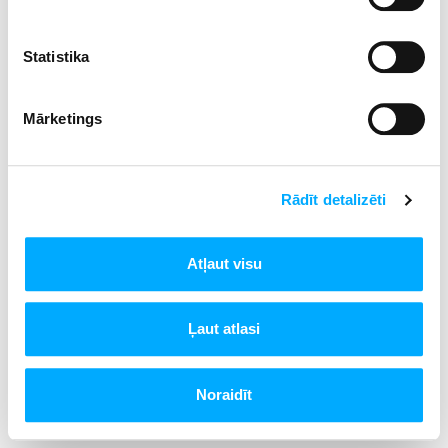
Statistika
Mārketings
Rādīt detalizēti
Atļaut visu
Ļaut atlasi
Noraidīt