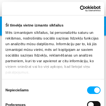
Father Figure
Šī tīmekļa vietne izmanto sīkfailus
George Michael
Mēs izmantojam sīkfailus, lai personalizētu saturu un
reklāmas, nodrošinātu sociālo saziņas līdzekļu funkcijas
un analizētu mūsu datplūsmu. Informāciju par to, kā jūs
izmantojat mūsu vietni, mēs arī kopīgojam ar saviem
Izpildītāji
sociālās saziņas līdzekļu, reklamēšanas un analīzes
partneriem, kuri to var apvienot ar citu informāciju, ko
viņiem sniedzat vai ko viņi apkopo, kad lietojat viņu
pakalpojumus.
All
0-9
A
B
C
D
E
F
G
H
I
J
K
L
M
N
O
P
Q
R
S
T
U
V
W
X
Piekrišanas
Y
Z
Nepieciešams
izvēle
No results where found.
Preferences