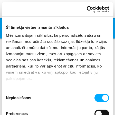
She Will Be Loved
Šī tīmekļa vietne izmanto sīkfailus
Maroon 5
Mēs izmantojam sīkfailus, lai personalizētu saturu un
reklāmas, nodrošinātu sociālo saziņas līdzekļu funkcijas
un analizētu mūsu datplūsmu. Informāciju par to, kā jūs
izmantojat mūsu vietni, mēs arī kopīgojam ar saviem
Izpildītāji
sociālās saziņas līdzekļu, reklamēšanas un analīzes
partneriem, kuri to var apvienot ar citu informāciju, ko
viņiem sniedzat vai ko viņi apkopo, kad lietojat viņu
pakalpojumus.
All
0-9
A
B
C
D
E
F
G
H
I
J
K
L
M
N
O
P
Q
R
S
T
U
V
W
X
Piekrišanas
Y
Z
Nepieciešams
izvēle
Preferences