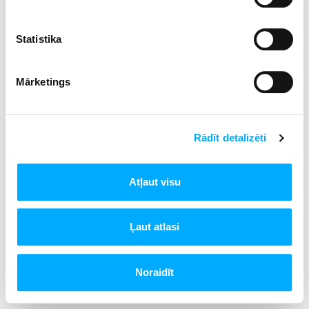
Statistika
<
1
2
Mārketings
Rādīt detalizēti
Atļaut visu
Ļaut atlasi
Noraidīt