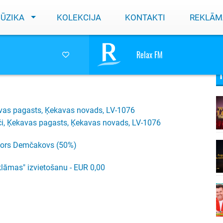
ŪZIKA
KOLEKCIJA
KONTAKTI
REKLĀM
Relax FM
kavas pagasts, Ķekavas novads, LV-1076
či, Ķekavas pagasts, Ķekavas novads, LV-1076
Igors Demčakovs (50%)
lāmas" izvietošanu - EUR 0,00