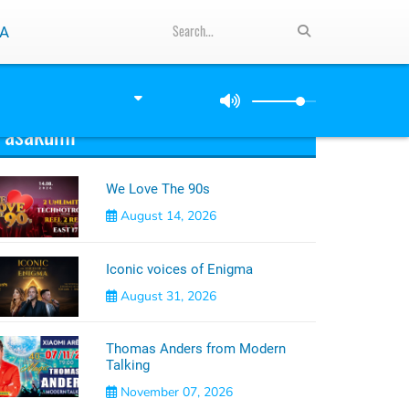
A
Pasākumi
We Love The 90s
August 14, 2026
Iconic voices of Enigma
August 31, 2026
Thomas Anders from Modern
Talking
November 07, 2026