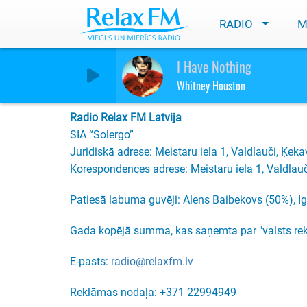
RADIO
M
Kontakti
I Have Nothing
Whitney Houston
Radio Relax FM Latvija
SIA “Solergo”
Juridiskā adrese: Meistaru iela 1, Valdlauči, Ķe
Korespondences adrese: Meistaru iela 1, Valdlau
Patiesā labuma guvēji: Alens Baibekovs (50%), 
Gada kopējā summa, kas saņemta par "valsts rek
E-pasts:
radio@relaxfm.lv
Reklāmas nodaļa: +371 22994949