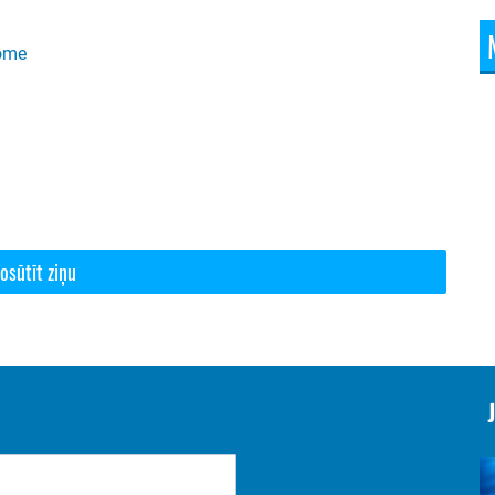
dome
osūtīt ziņu