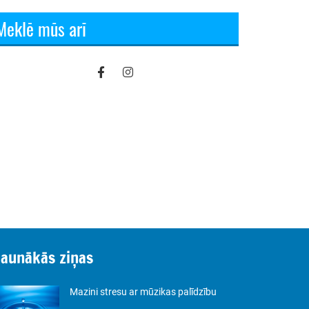
Meklē mūs arī
Jaunākās ziņas
Mazini stresu ar mūzikas palīdzību