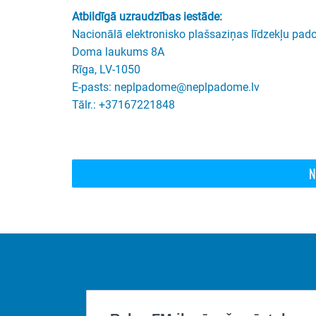
Atbildīgā uzraudzības iestāde:
Nacionālā elektronisko plašsaziņas līdzekļu pa
Doma laukums 8A
Rīga, LV-1050
E-pasts: neplpadome@neplpadome.lv
Tālr.: +37167221848
N