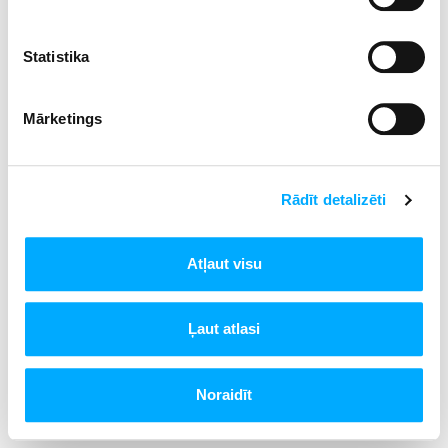
Statistika
Mārketings
Rādīt detalizēti
Atļaut visu
Ļaut atlasi
Noraidīt