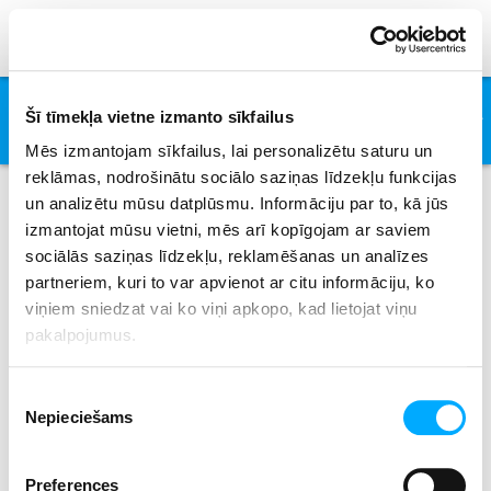
Calum Scot
Šī tīmekļa vietne izmanto sīkfailus
Mēs izmantojam sīkfailus, lai personalizētu saturu un
reklāmas, nodrošinātu sociālo saziņas līdzekļu funkcijas
un analizētu mūsu datplūsmu. Informāciju par to, kā jūs
izmantojat mūsu vietni, mēs arī kopīgojam ar saviem
Izpildītāji
sociālās saziņas līdzekļu, reklamēšanas un analīzes
partneriem, kuri to var apvienot ar citu informāciju, ko
viņiem sniedzat vai ko viņi apkopo, kad lietojat viņu
pakalpojumus.
All
0-9
A
B
C
D
E
F
G
H
I
J
K
L
M
N
O
P
Q
R
S
T
U
V
W
X
Piekrišanas
Y
Z
Nepieciešams
izvēle
No results where found.
Preferences