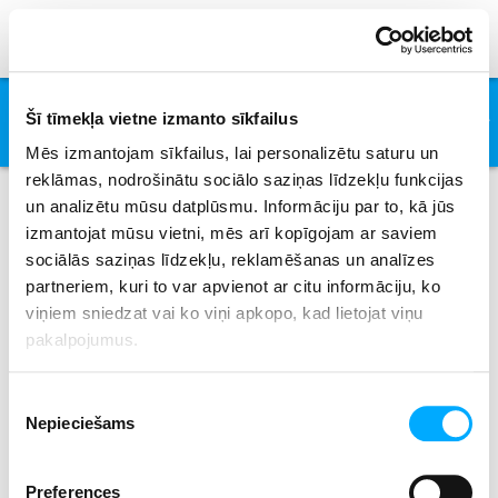
Un Homme Et Une Femme
Šī tīmekļa vietne izmanto sīkfailus
In-Grid
Mēs izmantojam sīkfailus, lai personalizētu saturu un
reklāmas, nodrošinātu sociālo saziņas līdzekļu funkcijas
un analizētu mūsu datplūsmu. Informāciju par to, kā jūs
izmantojat mūsu vietni, mēs arī kopīgojam ar saviem
Izpildītāji
sociālās saziņas līdzekļu, reklamēšanas un analīzes
partneriem, kuri to var apvienot ar citu informāciju, ko
viņiem sniedzat vai ko viņi apkopo, kad lietojat viņu
pakalpojumus.
All
0-9
A
B
C
D
E
F
G
H
I
J
K
L
M
N
O
P
Q
R
S
T
U
V
W
X
Piekrišanas
Y
Z
Nepieciešams
izvēle
Preferences