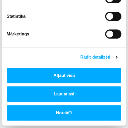
Statistika
Mārketings
Rādīt detalizēti
Atļaut visu
Ļaut atlasi
Noraidīt