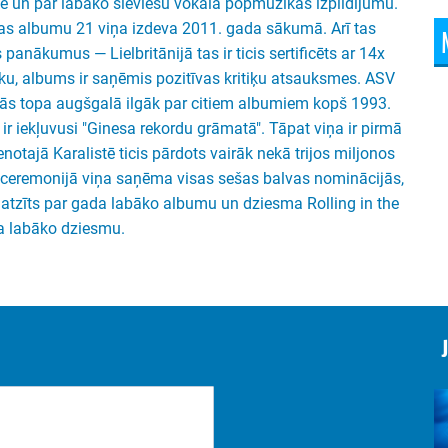
e un par labāko sieviešu vokāla popmūzikas izpildījumu.
jas albumu 21 viņa izdeva 2011. gada sākumā. Arī tas
panākumus — Lielbritānijā tas ir ticis sertificēts ar 14x
sku, albums ir saņēmis pozitīvas kritiķu atsauksmes. ASV
jās topa augšgalā ilgāk par citiem albumiem kopš 1993.
 iekļuvusi "Ginesa rekordu grāmatā". Tāpat viņa ir pirmā
otajā Karalistē ticis pārdots vairāk nekā trijos miljonos
ceremonijā viņa saņēma visas sešas balvas nominācijās,
a atzīts par gada labāko albumu un dziesma Rolling in the
da labāko dziesmu.