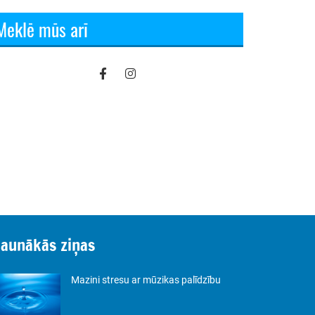
Meklē mūs arī
Jaunākās ziņas
Mazini stresu ar mūzikas palīdzību