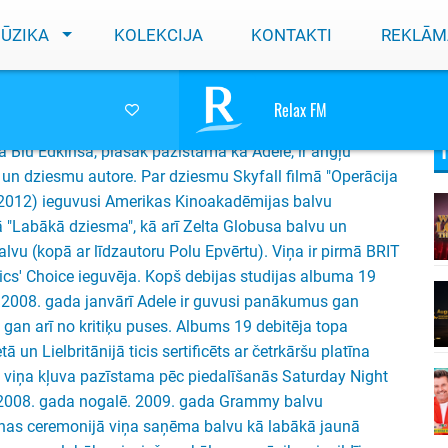
ŪZIKA
KOLEKCIJA
KONTAKTI
REKLĀM
Relax FM
ja Blu Edkinsa, plašāk pazīstama kā Adele, ir angļu
 un dziesmu autore. Par dziesmu Skyfall filmā "Operācija
 (2012) ieguvusi Amerikas Kinoakadēmijas balvu
 "Labākā dziesma", kā arī Zelta Globusa balvu un
vu (kopā ar līdzautoru Polu Epvērtu). Viņa ir pirmā BRIT
tics' Choice ieguvēja. Kopš debijas studijas albuma 19
2008. gada janvārī Adele ir guvusi panākumus gan
, gan arī no kritiķu puses. Albums 19 debitēja topa
tā un Lielbritānijā ticis sertificēts ar četrkāršu platīna
 viņa kļuva pazīstama pēc piedalīšanās Saturday Night
 2008. gada nogalē. 2009. gada Grammy balvu
nas ceremonijā viņa saņēma balvu kā labākā jaunā