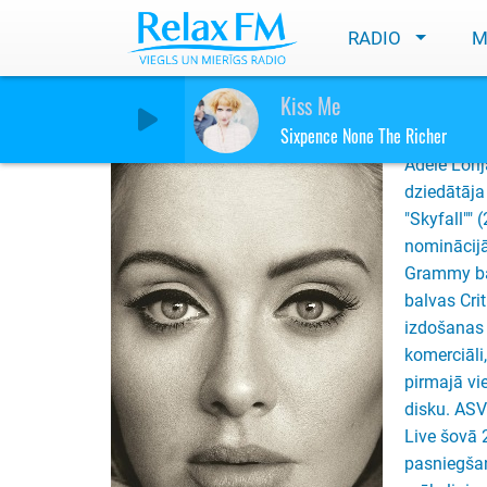
RADIO
M
Adele
Kiss Me
Sixpence None The Richer
Adele Lori
dziedātāja
"Skyfall""
nominācijā
Grammy bal
balvas Cri
izdošanas 
komerciāli
pirmajā vie
disku. ASV
Live šovā
pasniegša