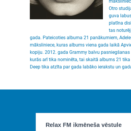
māksliniec
Otro studi
guva labus 
platīna di
tas noturē
gada. Pateicoties albuma 21 panākumiem, Adele ir
māksliniece, kuras albums viena gada laikā Apvien
kopiju. 2012. gada Grammy balvu pasniegšanas 
kurās arī tika nominēta, tai skaitā albums 21 tik
Deep tika atzīta par gada labāko ierakstu un ga