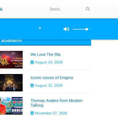
A
Pasākumi
We Love The 90s
August 14, 2026
Iconic voices of Enigma
August 31, 2026
Thomas Anders from Modern
Talking
November 07, 2026