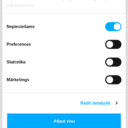
pakalpojumus.
Piekrišanas
Nepieciešams
izvēle
Preferences
Statistika
Mārketings
Rādīt detalizēti
Atļaut visu