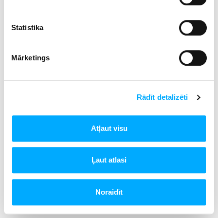
Statistika
Mārketings
Rādīt detalizēti
Atļaut visu
Ļaut atlasi
Noraidīt