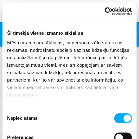
This I Promise You
Šī tīmekļa vietne izmanto sīkfailus
NSYNC
Mēs izmantojam sīkfailus, lai personalizētu saturu un
reklāmas, nodrošinātu sociālo saziņas līdzekļu funkcijas
un analizētu mūsu datplūsmu. Informāciju par to, kā jūs
izmantojat mūsu vietni, mēs arī kopīgojam ar saviem
Izpildītāji
sociālās saziņas līdzekļu, reklamēšanas un analīzes
partneriem, kuri to var apvienot ar citu informāciju, ko
viņiem sniedzat vai ko viņi apkopo, kad lietojat viņu
pakalpojumus.
All
0-9
A
B
C
D
E
F
G
H
I
J
K
L
M
N
O
P
Q
R
S
T
U
V
W
X
Piekrišanas
Y
Z
Nepieciešams
izvēle
Preferences