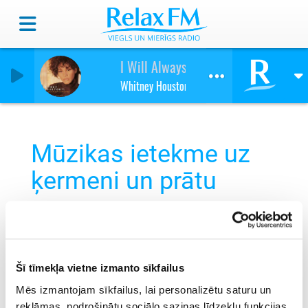
I Will Always Love You
Whitney Houston
Mūzikas ietekme uz
ķermeni un prātu
Šī tīmekļa vietne izmanto sīkfailus
Mēs izmantojam sīkfailus, lai personalizētu saturu un
reklāmas, nodrošinātu sociālo saziņas līdzekļu funkcijas