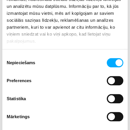
un analizētu mūsu datplūsmu. Informāciju par to, kā jūs
izmantojat mūsu vietni, mēs arī kopīgojam ar saviem
sociālās saziņas līdzekļu, reklamēšanas un analīzes
partneriem, kuri to var apvienot ar citu informāciju, ko
viņiem sniedzat vai ko viņi apkopo, kad lietojat viņu
pakalpojumus.
Piekrišanas
Nepieciešams
izvēle
Vai zinājāt, ka mūzika var ietekmēt ne tikai mūsu emocijas,
bet arī fizisko veselību? Pētījumi rāda, ka mierīga,
instrumentāla mūzika var:
Preferences
Samazināt asinsspiedienu:
Klausoties relaksējošu mūziku,
Statistika
sirdsdarbības ātrums palēninās, un asinsspiediens
stabilizējas.
Mārketings
Uzlabot miega kvalitāti:
Cilvēki, kuri klausās relaksējošu
mūziku pirms gulētiešanas, bieži guļ dziļāk un ilgāk.