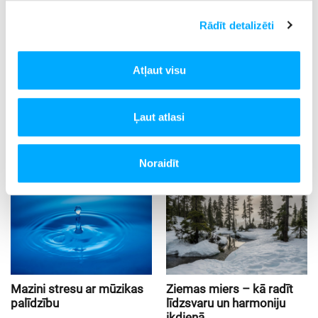
Rādīt detalizēti
Mazināt trauksmi:
Maiga mūzika aktivizē smadzeņu
centrus, kas atbild par stresa hormonu samazināšanu.
Atļaut visu
Izvēlieties mūsu vieglo un mierīgo noskaņojuma mūziku
jebkurā diennakts laikā un izjūtiet mūzikas dziedinošo
spēku!
Ļaut atlasi
See also
Noraidīt
Mazini stresu ar mūzikas
Ziemas miers – kā radīt
palīdzību
līdzsvaru un harmoniju
ikdienā