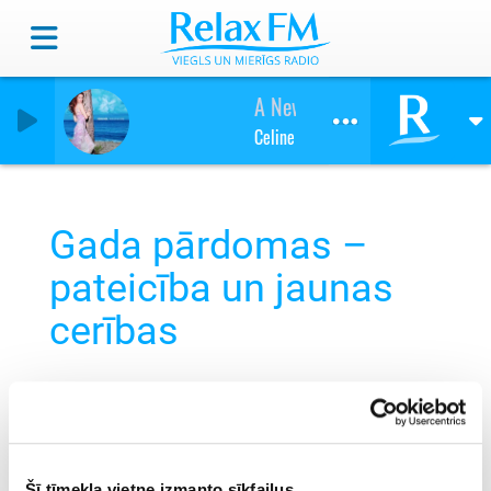
A New Day Has Come
Celine Dion
Gada pārdomas –
pateicība un jaunas
cerības
Šī tīmekļa vietne izmanto sīkfailus