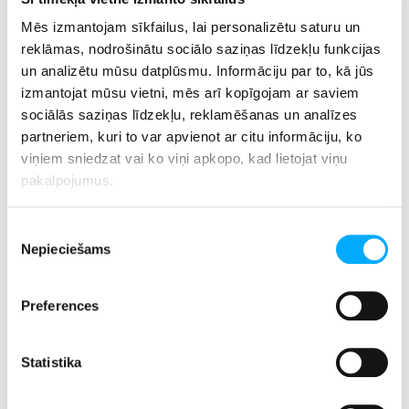
Mēs izmantojam sīkfailus, lai personalizētu saturu un
reklāmas, nodrošinātu sociālo saziņas līdzekļu funkcijas
un analizētu mūsu datplūsmu. Informāciju par to, kā jūs
izmantojat mūsu vietni, mēs arī kopīgojam ar saviem
sociālās saziņas līdzekļu, reklamēšanas un analīzes
partneriem, kuri to var apvienot ar citu informāciju, ko
viņiem sniedzat vai ko viņi apkopo, kad lietojat viņu
pakalpojumus.
Piekrišanas
Nepieciešams
Gada nogale ir laiks, kad daba rimstas, un cilvēki tiek
izvēle
aicināti uz pārdomām. Pēc svētku steigas iestājas brīdis,
kad iespējams atskatīties uz paveikto un sapņot par to, kas
Preferences
vēl tikai priekšā. Šī diena ir kā simbolisks tilts starp pagātni
un nākotni - iespēja aptvert gūto pieredzi un izteikt
Statistika
pateicību par visu, kas ir bijis. Tā ir arī iespēja piedot sev
par neveiksmēm un pieņemt sevi tādu, kāds esat.